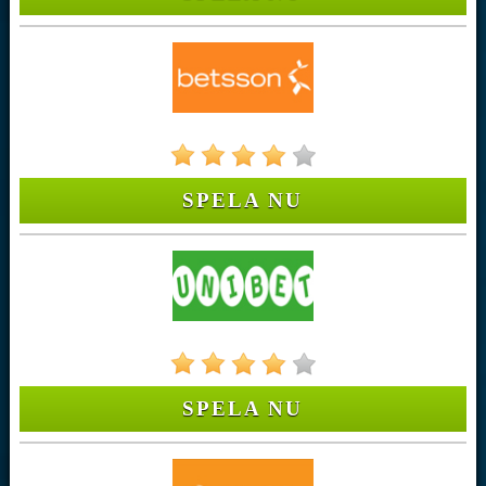
SPELA NU
SPELA NU