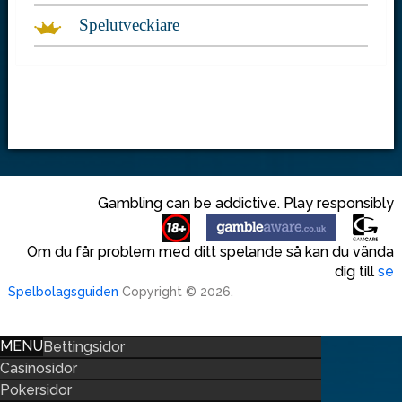
Spelutveckiare
Gambling can be addictive. Play responsibly
Om du får problem med ditt spelande så kan du vända
dig till
se
Spelbolagsguiden
Copyright © 2026.
MENU
Bettingsidor
Casinosidor
Pokersidor