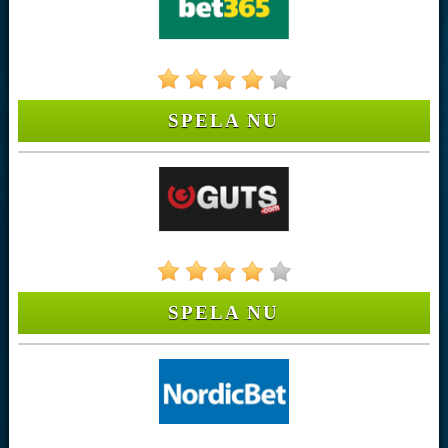
SPELA NU
SPELA NU