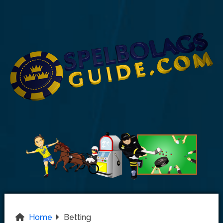
Home
Betting