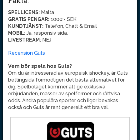
Fakta:
SPELLICENS:
Malta
GRATIS PENGAR:
1000:- SEK
KUNDTJÄNST:
Telefon, Chatt & Email
MOBIL:
Ja, responsiv sida.
LIVESTREAM:
NEJ
Recension Guts
Vem bör spela hos Guts?
Om du är intresserad av europeisk ishockey, är Guts
bettingsida förmodligen det bästa alternativet för
dig. Spelbolaget kommer att ge exklusiva
erbjudanden, massor av spelformer och rättvisa
odds. Andra populära sporter och ligor bevakas
också och Guts är rent generellt ett bra val.