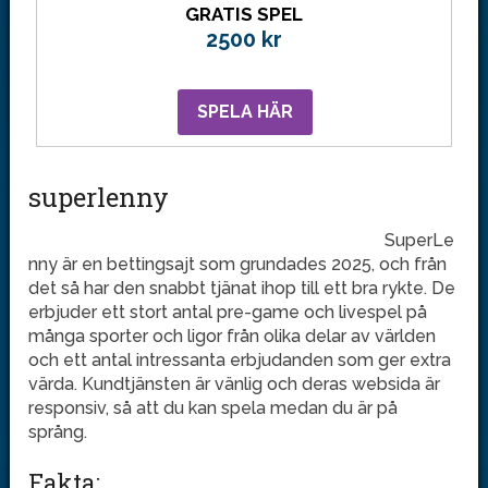
GRATIS SPEL
2500 kr
SPELA HÄR
superlenny
SuperLe
nny är en bettingsajt som grundades 2025, och från
det så har den snabbt tjänat ihop till ett bra rykte. De
erbjuder ett stort antal pre-game och livespel på
många sporter och ligor från olika delar av världen
och ett antal intressanta erbjudanden som ger extra
värda. Kundtjänsten är vänlig och deras websida är
responsiv, så att du kan spela medan du är på
språng.
Fakta: