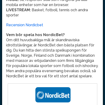
mobila enheter som har en browser.
LIVESTREAM:
Basket, fotboll, tennis och andra
sporter
Recension Nordicbet
Vem bör spela hos NordicBet?
Om ditt huvudsakliga mål är skandinaviska
idrottstävlingar, är NordicBet den bästa platsen för
dig. Du kan hitta den största spelkupongen för
Sverige, Norge, Finland och Danmark i kombination
med massor av erbjudanden som finns tillgängliga
för populära lokala sporter som fotboll och ishockey.
Men andra populära evenemang bevakas också, så
NordicBet är ett bra val för ett stort antal spelare.