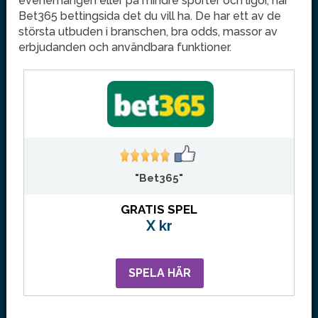
evenemangen eller på mindre sporter och ligor, har
Bet365 bettingsida det du vill ha. De har ett av de
största utbuden i branschen, bra odds, massor av
erbjudanden och användbara funktioner.
"Bet365"
GRATIS SPEL
X kr
SPELA HÄR