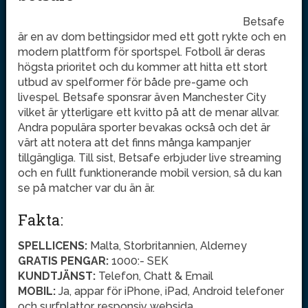
Betsafe
är en av dom bettingsidor med ett gott rykte och en
modern plattform för sportspel. Fotboll är deras
högsta prioritet och du kommer att hitta ett stort
utbud av spelformer för både pre-game och
livespel. Betsafe sponsrar även Manchester City
vilket är ytterligare ett kvitto på att de menar allvar.
Andra populära sporter bevakas också och det är
värt att notera att det finns många kampanjer
tillgängliga. Till sist, Betsafe erbjuder live streaming
och en fullt funktionerande mobil version, så du kan
se på matcher var du än är.
Fakta:
SPELLICENS:
Malta, Storbritannien, Alderney
GRATIS PENGAR:
1000:- SEK
KUNDTJÄNST:
Telefon, Chatt & Email
MOBIL:
Ja, appar för iPhone, iPad, Android telefoner
och surfplattor, responsiv websida