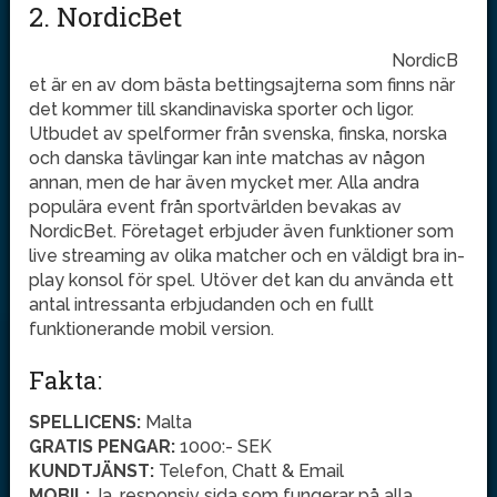
2. NordicBet
NordicB
et är en av dom bästa bettingsajterna som finns när
det kommer till skandinaviska sporter och ligor.
Utbudet av spelformer från svenska, finska, norska
och danska tävlingar kan inte matchas av någon
annan, men de har även mycket mer. Alla andra
populära event från sportvärlden bevakas av
NordicBet. Företaget erbjuder även funktioner som
live streaming av olika matcher och en väldigt bra in-
play konsol för spel. Utöver det kan du använda ett
antal intressanta erbjudanden och en fullt
funktionerande mobil version.
Fakta:
SPELLICENS:
Malta
GRATIS PENGAR:
1000:- SEK
KUNDTJÄNST:
Telefon, Chatt & Email
MOBIL:
Ja, responsiv sida som fungerar på alla