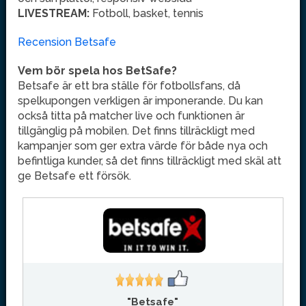
LIVESTREAM:
Fotboll, basket, tennis
Recension Betsafe
Vem bör spela hos BetSafe?
Betsafe är ett bra ställe för fotbollsfans, då
spelkupongen verkligen är imponerande. Du kan
också titta på matcher live och funktionen är
tillgänglig på mobilen. Det finns tillräckligt med
kampanjer som ger extra värde för både nya och
befintliga kunder, så det finns tillräckligt med skäl att
ge Betsafe ett försök.
"Betsafe"