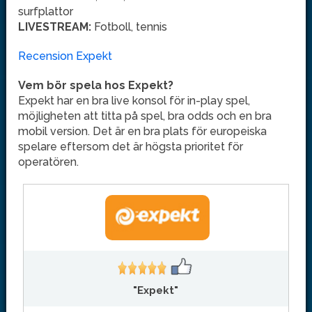
surfplattor
LIVESTREAM:
Fotboll, tennis
Recension Expekt
Vem bör spela hos Expekt?
Expekt har en bra live konsol för in-play spel,
möjligheten att titta på spel, bra odds och en bra
mobil version. Det är en bra plats för europeiska
spelare eftersom det är högsta prioritet för
operatören.
"Expekt"