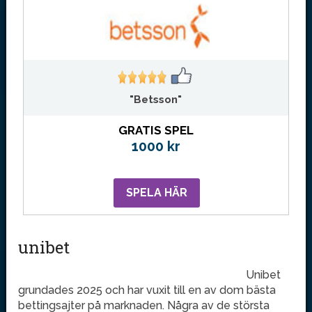
"Betsson"
GRATIS SPEL
1000 kr
SPELA HÄR
unibet
Unibet
grundades 2025 och har vuxit till en av dom bästa
bettingsajter på marknaden. Några av de största