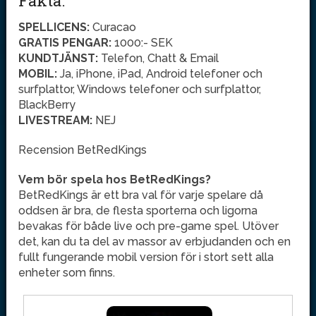
Fakta:
SPELLICENS:
Curacao
GRATIS PENGAR:
1000:- SEK
KUNDTJÄNST:
Telefon, Chatt & Email
MOBIL:
Ja, iPhone, iPad, Android telefoner och
surfplattor, Windows telefoner och surfplattor,
BlackBerry
LIVESTREAM:
NEJ
Recension BetRedKings
Vem bör spela hos BetRedKings?
BetRedKings är ett bra val för varje spelare då
oddsen är bra, de flesta sporterna och ligorna
bevakas för både live och pre-game spel. Utöver
det, kan du ta del av massor av erbjudanden och en
fullt fungerande mobil version för i stort sett alla
enheter som finns.