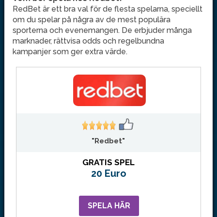
RedBet är ett bra val för de flesta spelarna, speciellt
om du spelar på några av de mest populära
sporterna och evenemangen. De erbjuder många
marknader, rättvisa odds och regelbundna
kampanjer som ger extra värde.
"Redbet"
GRATIS SPEL
20 Euro
SPELA HÄR