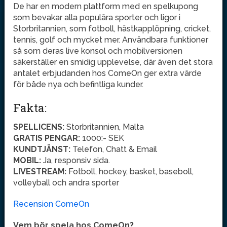
De har en modern plattform med en spelkupong
som bevakar alla populära sporter och ligor i
Storbritannien, som fotboll, hästkapplöpning, cricket,
tennis, golf och mycket mer. Användbara funktioner
så som deras live konsol och mobilversionen
säkerställer en smidig upplevelse, där även det stora
antalet erbjudanden hos ComeOn ger extra värde
för både nya och befintliga kunder.
Fakta:
SPELLICENS:
Storbritannien, Malta
GRATIS PENGAR:
1000:- SEK
KUNDTJÄNST:
Telefon, Chatt & Email
MOBIL:
Ja, responsiv sida.
LIVESTREAM:
Fotboll, hockey, basket, baseboll,
volleyball och andra sporter
Recension ComeOn
Vem bör spela hos ComeOn?