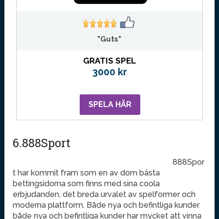
"Guts"
GRATIS SPEL
3000 kr
SPELA HÄR
6.888Sport
888Spor
t har kommit fram som en av dom bästa
bettingsidorna som finns med sina coola
erbjudanden, det breda urvalet av spelformer och
moderna plattform. Både nya och befintliga kunder
både nya och befintliga kunder har mycket att vinna