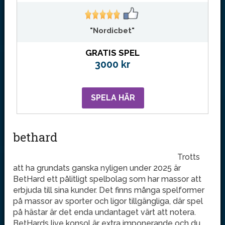
"Nordicbet"
GRATIS SPEL
3000 kr
SPELA HÄR
bethard
Trotts
att ha grundats ganska nyligen under 2025 är
BetHard ett pålitligt spelbolag som har massor att
erbjuda till sina kunder. Det finns många spelformer
på massor av sporter och ligor tillgängliga, där spel
på hästar är det enda undantaget värt att notera.
BetHards live konsol är extra imponerande och du